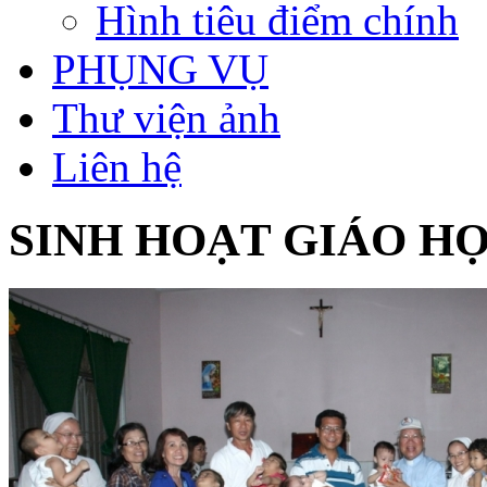
Hình tiêu điểm chính
PHỤNG VỤ
Thư viện ảnh
Liên hệ
SINH HOẠT GIÁO H