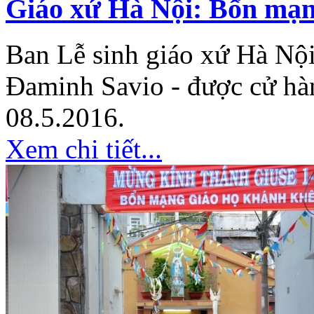
Giáo xứ Hà Nội: Bổn mạn
Ban Lễ sinh giáo xứ Hà Nộ
Đaminh Savio - được cử hà
08.5.2016.
Xem chi tiết...