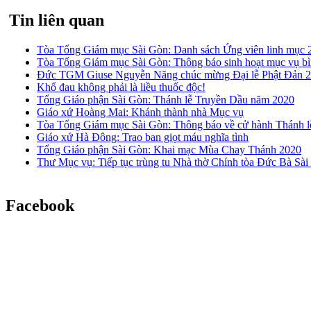
Tin liên quan
Tòa Tổng Giám mục Sài Gòn: Danh sách Ứng viên linh mục 
Tòa Tổng Giám mục Sài Gòn: Thông báo sinh hoạt mục vụ bìn
Đức TGM Giuse Nguyễn Năng chúc mừng Đại lễ Phật Đản 
Khổ đau không phải là liều thuốc độc!
Tổng Giáo phận Sài Gòn: Thánh lễ Truyền Dầu năm 2020
Giáo xứ Hoàng Mai: Khánh thành nhà Mục vụ
Tòa Tổng Giám mục Sài Gòn: Thông báo về cử hành Thánh lễ
Giáo xứ Hà Đông: Trao ban giọt máu nghĩa tình
Tổng Giáo phận Sài Gòn: Khai mạc Mùa Chay Thánh 2020
Thư Mục vụ: Tiếp tục trùng tu Nhà thờ Chính tòa Đức Bà Sà
Facebook