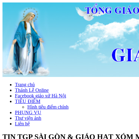
Trang chủ
Thánh Lễ Online
Facebook giáo xứ Hà Nội
TIÊU ĐIỂM
Hình tiêu điểm chính
PHỤNG VỤ
Thư viện ảnh
Liên hệ
TIN TGP SÀI GÒN & GIÁO HẠT XÓM 