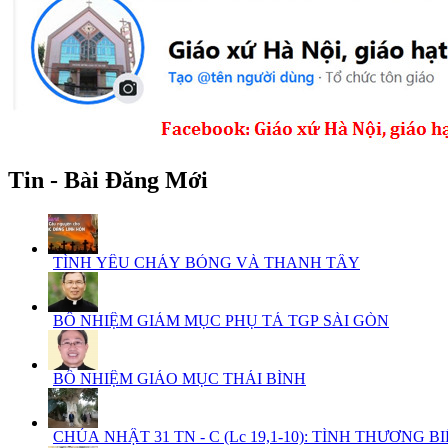
Tin - Bài Đăng Mới
TÌNH YÊU CHÁY BỎNG VÀ THANH TẨY
BỔ NHIỆM GIÁM MỤC PHỤ TÁ TGP SÀI GÒN
BỔ NHIỆM GIÁO MỤC THÁI BÌNH
CHÚA NHẬT 31 TN - C (Lc 19,1-10): TÌNH THƯƠNG BIẾ