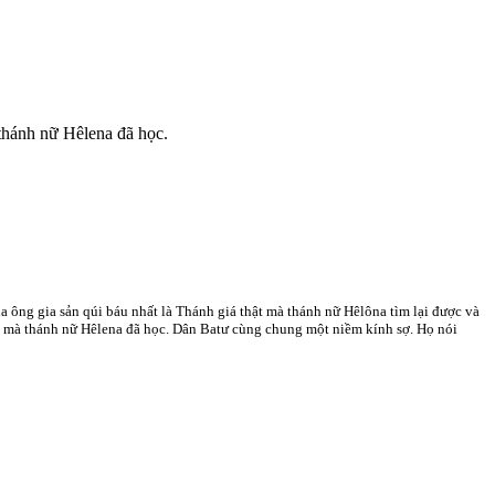
thánh nữ Hêlena đã học.
 ông gia sản qúi báu nhất là Thánh giá thật mà thánh nữ Hêlôna tìm lại được và
he mà thánh nữ Hêlena đã học. Dân Batư cùng chung một niềm kính sợ. Họ nói