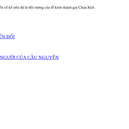
cố kể trên đã là đối tượng của lễ kính thánh giá Chúa Kitô.
IẾN ĐỔI
N NGƯỜI CỦA CẦU NGUYỆN