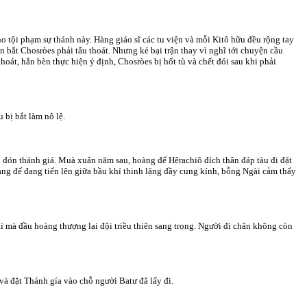
ho tội phạm sự thánh này. Hàng giáo sĩ các tu viện và mỗi Kitô hữu đều rộng tay
 bắt Chosròes phải tẩu thoát. Nhưng kẻ bại trận thay vì nghĩ tới chuyện cầu
oát, hắn bèn thực hiện ý định, Chosròes bị hốt tù và chết đói sau khi phải
 bị bắt làm nô lệ.
i đón thánh giá. Muà xuân năm sau, hoàng đế Hêrachiô đích thân đáp tàu đi đặt
hoàng đế đang tiến lên giữa bầu khí thinh lặng đầy cung kính, bỗng Ngài cảm thấy
 mà đầu hoàng thượng lại đội triều thiên sang trọng. Người đi chân không còn
và đặt Thánh gía vào chỗ người Batư đã lấy đi.