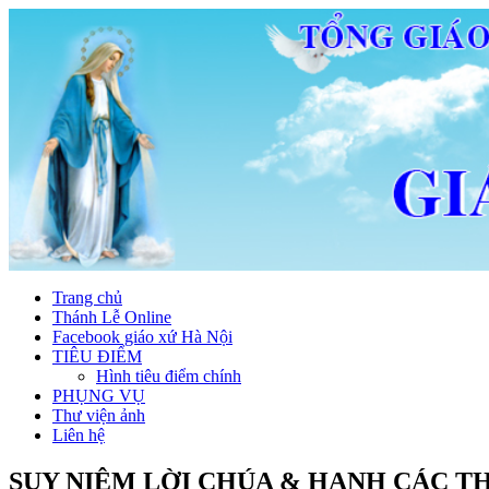
Trang chủ
Thánh Lễ Online
Facebook giáo xứ Hà Nội
TIÊU ĐIỂM
Hình tiêu điểm chính
PHỤNG VỤ
Thư viện ảnh
Liên hệ
SUY NIỆM LỜI CHÚA & HẠNH CÁC T