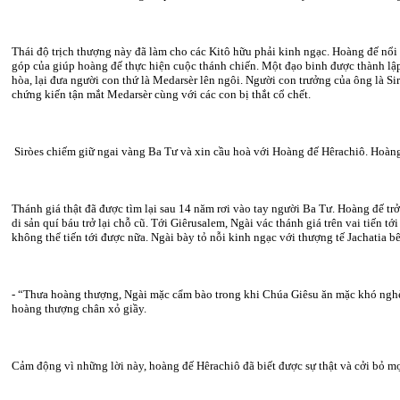
Thái độ trịch thượng này đã làm cho các Kitô hữu phải kinh ngạc. Hoàng đế nổi g
góp của giúp hoàng đế thực hiện cuộc thánh chiến. Một đạo binh được thành lập 
hòa, lại đưa người con thứ là Medarsèr lên ngôi. Người con trưởng của ông là Si
chứng kiến tận mắt Medarsèr cùng với các con bị thắt cổ chết.
Siròes chiếm giữ ngai vàng Ba Tư và xin cầu hoà với Hoàng đế Hêrachiô. Hoàng đế
Thánh giá thật đã được tìm lại sau 14 năm rơi vào tay người Ba Tư. Hoàng đế tr
di sản quí báu trở lại chỗ cũ. Tới Giêrusalem, Ngài vác thánh giá trên vai tiến 
không thể tiến tới được nữa. Ngài bày tỏ nỗi kinh ngạc với thượng tế Jachatia bê
- “Thưa hoàng thượng, Ngài mặc cẩm bào trong khi Chúa Giêsu ăn mặc khó nghèo 
hoàng thượng chân xỏ giầy.
Cảm động vì những lời này, hoàng đế Hêrachiô đã biết được sự thật và cởi bỏ mọ