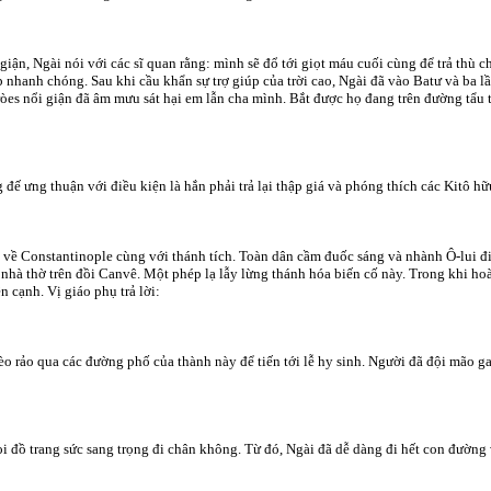
iận, Ngài nói với các sĩ quan rằng: mình sẽ đổ tới giọt máu cuối cùng để trả thù c
nhanh chóng. Sau khi cầu khẩn sự trợ giúp của trời cao, Ngài đã vào Batư và ba lần
ròes nổi giận đã âm mưu sát hại em lẫn cha mình. Bắt được họ đang trên đường tẩu th
 ưng thuận với điều kiện là hắn phải trả lại thập giá và phóng thích các Kitô hữu
ở về Constantinople cùng với thánh tích. Toàn dân cầm đuốc sáng và nhành Ô-lui đ
tới nhà thờ trên đồi Canvê. Một phép lạ lẫy lừng thánh hóa biến cố này. Trong khi 
n cạnh. Vị giáo phụ trả lời:
rảo qua các đường phố của thành này để tiến tới lễ hy sinh. Người đã đội mão gai
i đồ trang sức sang trọng đi chân không. Từ đó, Ngài đã dễ dàng đi hết con đường 