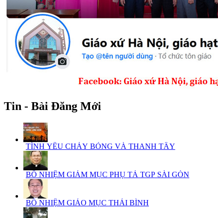
Tin - Bài Đăng Mới
TÌNH YÊU CHÁY BỎNG VÀ THANH TẨY
BỔ NHIỆM GIÁM MỤC PHỤ TÁ TGP SÀI GÒN
BỔ NHIỆM GIÁO MỤC THÁI BÌNH