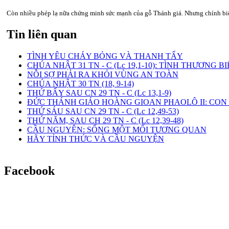
Còn nhiều phép lạ nữa chứng minh sức mạnh của gỗ Thánh giá. Nhưng chính biến 
Tin liên quan
TÌNH YÊU CHÁY BỎNG VÀ THANH TẨY
CHÚA NHẬT 31 TN - C (Lc 19,1-10): TÌNH THƯƠNG B
NỖI SỢ PHẢI RA KHỎI VÙNG AN TOÀN
CHÚA NHẬT 30 TN (18, 9-14)
THỨ BẨY SAU CN 29 TN - C (Lc 13,1-9)
ĐỨC THÁNH GIÁO HOÀNG GIOAN PHAOLÔ II: CO
THỨ SÁU SAU CN 29 TN - C (Lc 12,49-53)
THỨ NĂM, SAU CH 29 TN - C (Lc 12,39-48)
CẦU NGUYỆN: SỐNG MỘT MỐI TƯƠNG QUAN
HÃY TỈNH THỨC VÀ CẦU NGUYỆN
Facebook