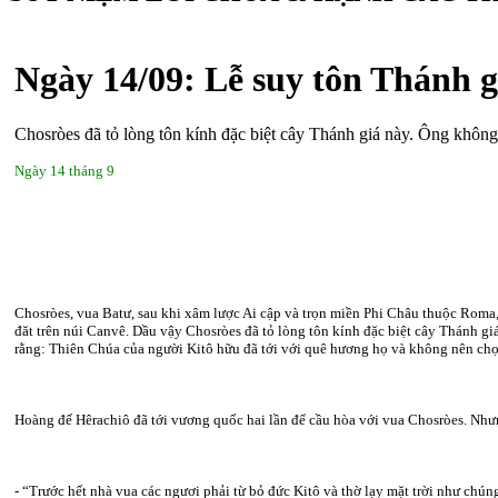
Ngày 14/09: Lễ suy tôn Thánh g
Chosròes đã tỏ lòng tôn kính đặc biệt cây Thánh giá này. Ông khôn
Ngày 14 tháng 9
Chosròes, vua Batư, sau khi xâm lược Ai cập và trọn miền Phi Châu thuộc Roma,
đăt trên núi Canvê. Dầu vậy Chosròes đã tỏ lòng tôn kính đặc biệt cây Thánh 
rằng: Thiên Chúa của người Kitô hữu đã tới với quê hương họ và không nên chọ
Hoàng đế Hêrachiô đã tới vương quốc hai lần để cầu hòa với vua Chosròes. Nhưn
- “Trước hết nhà vua các ngươi phải từ bỏ đức Kitô và thờ lạy mặt trời như chúng