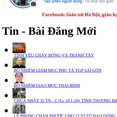
Tin - Bài Đăng Mới
TÌNH YÊU CHÁY BỎNG VÀ THANH TẨY
BỔ NHIỆM GIÁM MỤC PHỤ TÁ TGP SÀI GÒN
BỔ NHIỆM GIÁO MỤC THÁI BÌNH
CHÚA NHẬT 31 TN - C (Lc 19,1-10): TÌNH THƯƠNG BIẾ
LỄ PHONG CHÂN PHƯỚC CHO 12 VỊ TỬ ĐẠO DÒNG 